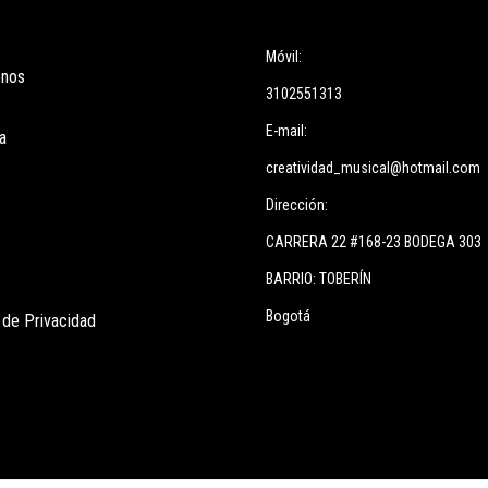
ces
Información
Móvil:
enos
3102551313
E-mail:
a
creatividad_musical@hotmail.com
Dirección:
CARRERA 22 #168-23 BODEGA 303
BARRIO: TOBERÍN
Bogotá
s de Privacidad