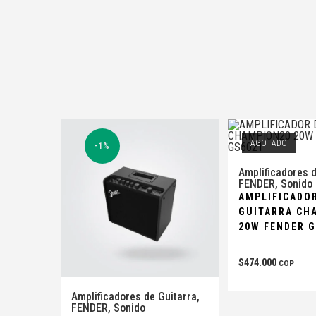
AGOTADO
-1%
Amplificadores d
FENDER
,
Sonido
AMPLIFICADO
GUITARRA CH
20W FENDER 
$
474.000
COP
Amplificadores de Guitarra
,
FENDER
,
Sonido