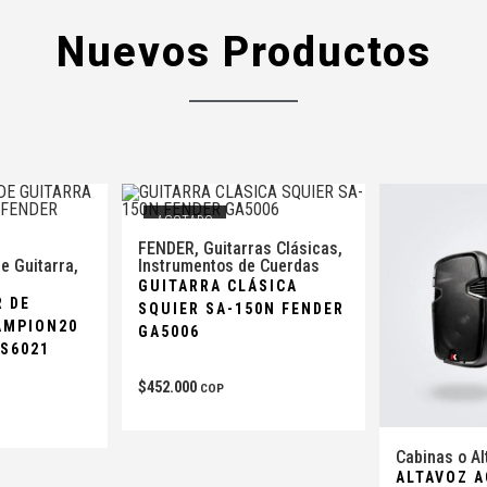
Nuevos Productos
AGOTADO
FENDER
,
Guitarras Clásicas
,
e Guitarra
,
Instrumentos de Cuerdas
GUITARRA CLÁSICA
R DE
SQUIER SA-150N FENDER
AMPION20
GA5006
GS6021
$
452.000
COP
Cabinas o A
ALTAVOZ A