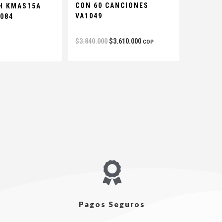
CON 60 CANCIONES
H KMAS15A
VA1049
084
$
3.840.000
$
3.610.000
COP
s
Pagos Seguros