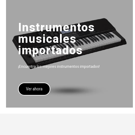
Instrumentos
musicales
importados
¡Encuentra los mejores instrumentos importados!
Ver ahora