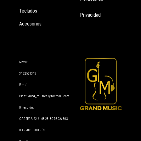
Teclados
Privacidad
Accesorios
Información
Móvil:
3102551313
E-mail:
creatividad_musical@hotmail.com
Dirección:
CARRERA 22 #168-23 BODEGA 303
BARRIO: TOBERÍN