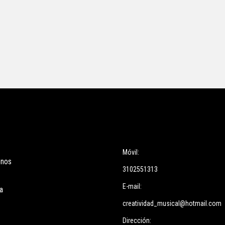
ces
Información
Móvil:
enos
3102551313
E-mail:
a
creatividad_musical@hotmail.com
Dirección: