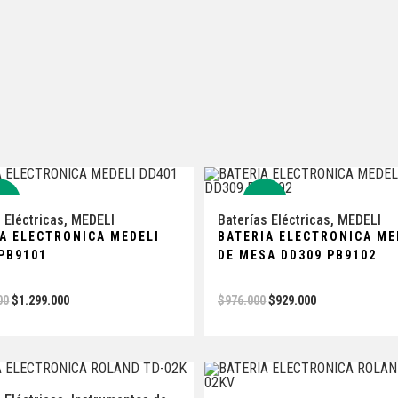
5%
-5%
 Eléctricas
,
MEDELI
Baterías Eléctricas
,
MEDELI
A ELECTRONICA MEDELI
BATERIA ELECTRONICA ME
PB9101
DE MESA DD309 PB9102
00
$
1.299.000
$
976.000
$
929.000