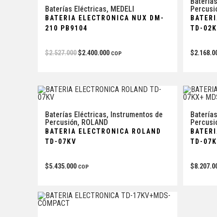
Baterías
Baterías Eléctricas
,
MEDELI
Percusi
BATERIA ELECTRONICA NUX DM-
BATER
210 PB9104
TD-02
$
2.527.000
$
2.400.000
$
2.168.0
COP
Baterías Eléctricas
,
Instrumentos de
Baterías
Percusión
,
ROLAND
Percusi
BATERIA ELECTRONICA ROLAND
BATER
TD-07KV
TD-07
$
5.435.000
$
8.207.0
COP