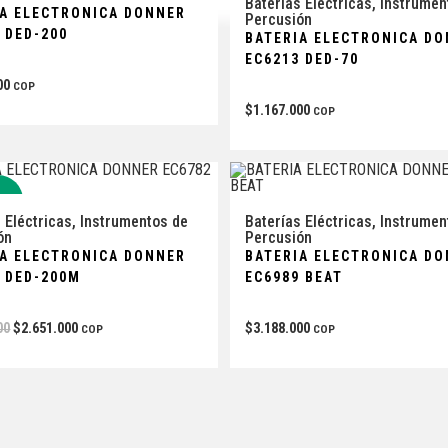
Baterías Eléctricas
,
Instrumen
IA ELECTRONICA DONNER
Percusión
 DED-200
BATERIA ELECTRONICA D
EC6213 DED-70
00
COP
$
1.167.000
COP
5%
 Eléctricas
,
Instrumentos de
Baterías Eléctricas
,
Instrumen
ón
Percusión
IA ELECTRONICA DONNER
BATERIA ELECTRONICA D
 DED-200M
EC6989 BEAT
00
$
2.651.000
$
3.188.000
COP
COP