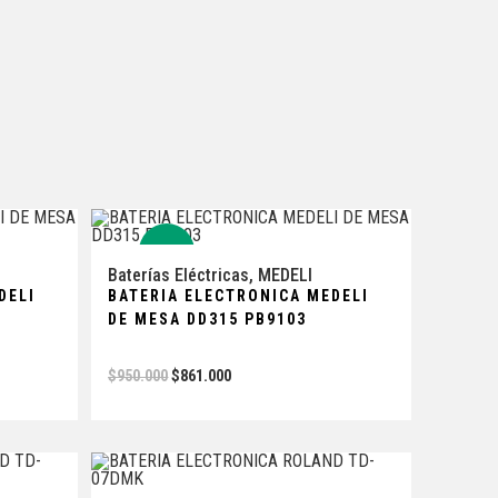
-9%
Baterías Eléctricas
,
MEDELI
DELI
BATERIA ELECTRONICA MEDELI
DE MESA DD315 PB9103
$
950.000
$
861.000