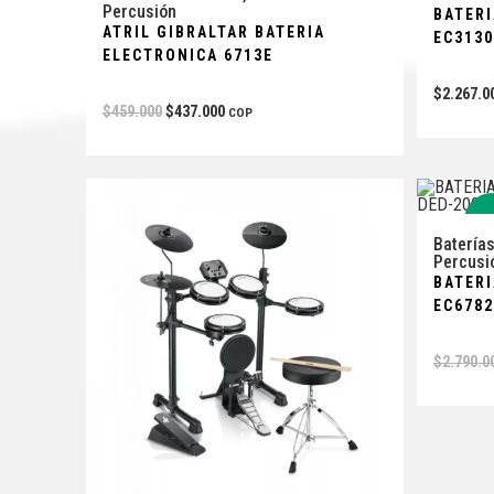
Percusión
BATER
ATRIL GIBRALTAR BATERIA
EC3130
ELECTRONICA 6713E
$
2.267.0
$
459.000
$
437.000
COP
-
Baterías
Percusi
BATER
EC6782
$
2.790.0