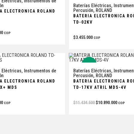
 Eléctricas
,
Instrumentos de
Baterías Eléctricas
,
Instrumen
ón
Percusión
,
ROLAND
IA ELECTRONICA ROLAND
BATERIA ELECTRONICA R
K
TD-02KV
00
COP
$
3.455.000
COP
-5%
 Eléctricas
,
Instrumentos de
Baterías Eléctricas
,
Instrumen
ón
Percusión
,
ROLAND
IA ELECTRONICA ROLAND
BATERIA ELECTRONICA R
KX+ MDS
TD-17KV ATRIL MDS-4V
00
$
11.434.500
$
10.890.000
COP
COP