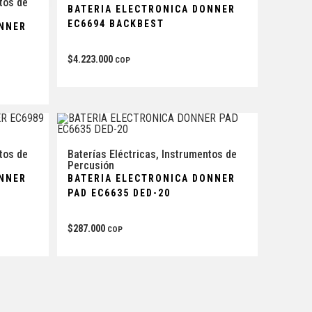
tos de
BATERIA ELECTRONICA DONNER
EC6694 BACKBEST
ONNER
$
4.223.000
COP
tos de
Baterías Eléctricas
,
Instrumentos de
Percusión
ONNER
BATERIA ELECTRONICA DONNER
PAD EC6635 DED-20
$
287.000
COP