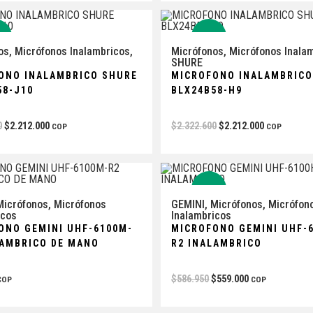
%
-5%
os
,
Micrófonos Inalambricos
,
Micrófonos
,
Micrófonos Inala
SHURE
ONO INALAMBRICO SHURE
MICROFONO INALAMBRICO
58-J10
BLX24B58-H9
0
$
2.212.000
$
2.322.600
$
2.212.000
COP
COP
-5%
Micrófonos
,
Micrófonos
GEMINI
,
Micrófonos
,
Micrófon
icos
Inalambricos
ONO GEMINI UHF-6100M-
MICROFONO GEMINI UHF-
LAMBRICO DE MANO
R2 INALAMBRICO
$
586.950
$
559.000
COP
COP