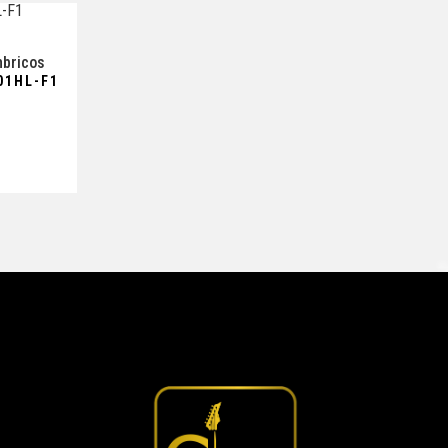
mbricos
01HL-F1