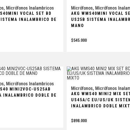
os
,
Micrófonos Inalambricos
Micrófonos
,
Micrófonos Inala
S40MINI VOCAL SET BD
AKG WMS40MINI VOCAL S
SISTEMA INALAMBRICO DE
US25B SISTEMA INALAMBR
MANO
$
545.000
os
,
Micrófonos Inalambricos
Micrófonos
,
Micrófonos Inala
S40 MINI2VOC-US25AB
AKG WMS40 MINI2 MIX SE
A INALAMBRICO DOBLE DE
US45A/C EU/US/UK SISTE
INALAMBRICO DOBLE MIX
$
898.000