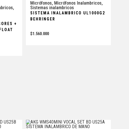
Micrófonos
,
Micrófonos Inalambricos
,
mbricos
,
Sistemas inalambricos
SISTEMA INALAMBRICO UL1000G2
O
BEHRINGER
SORES +
 FLOAT
$
1.560.000