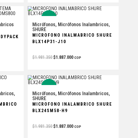
-5%
mbricos
Micrófonos
,
Micrófonos Inalambricos
,
SHURE
MICROFONO INALMABRICO SHURE
ODYPACK
BLX14P31-J10
$
1.981.350
$
1.887.000
COP
-5%
mbricos
,
Micrófonos
,
Micrófonos Inalambricos
,
SHURE
MBRICO
MICROFONO INALAMBRICO SHURE
BLX24SM58-H9
$
1.981.350
$
1.887.000
COP