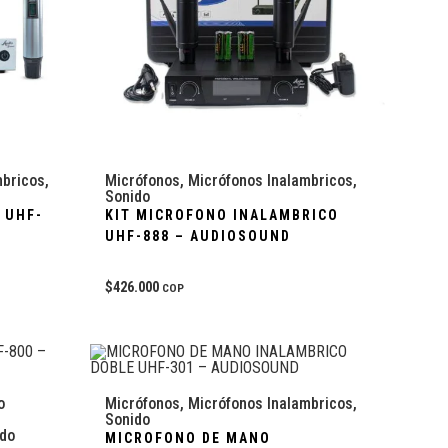
mbricos
,
Micrófonos
,
Micrófonos Inalambricos
,
Sonido
 UHF-
KIT MICROFONO INALAMBRICO
UHF-888 – AUDIOSOUND
$
426.000
COP
o
Micrófonos
,
Micrófonos Inalambricos
,
Sonido
ido
MICROFONO DE MANO