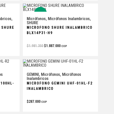
-5%
mbricos
,
Micrófonos
,
Micrófonos Inalambricos
,
SHURE
 SHURE
MICROFONO SHURE INALAMBRICO
BLX14P31-H9
$
1.981.350
$
1.887.000
COP
os
GEMINI
,
Micrófonos
,
Micrófonos
Inalambricos
6100HL-
MICROFONO GEMINI UHF-01HL-F2
INALAMBRICO
$
287.000
COP