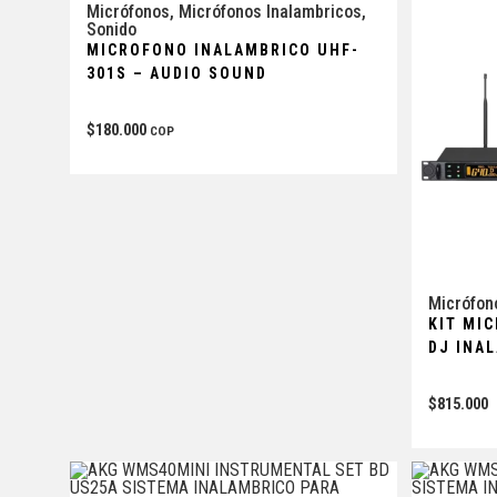
Micrófonos
,
Micrófonos Inalambricos
,
Sonido
MICROFONO INALAMBRICO UHF-
301S – AUDIO SOUND
$
180.000
COP
Micrófon
KIT MI
DJ INA
$
815.000