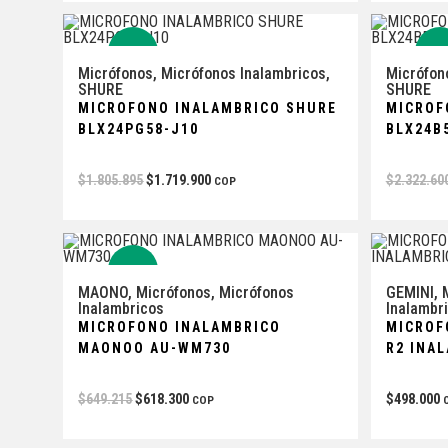
-5%
-5
Micrófonos
,
Micrófonos Inalambricos
,
Micrófon
SHURE
SHURE
MICROFONO INALAMBRICO SHURE
MICROF
BLX24PG58-J10
BLX24B
$
1.805.895
$
1.719.900
$
2.322.60
COP
-5%
MAONO
,
Micrófonos
,
Micrófonos
GEMINI
,
Inalambricos
Inalambr
MICROFOΝΟ INALAMBRICO
MICROF
ΜΑΟΝΟO AU-WM730
R2 INA
$
649.215
$
618.300
$
498.000
COP