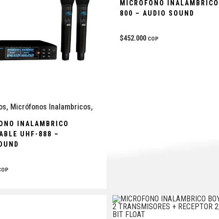
MICROFONO INALAMBRICO
800 – AUDIO SOUND
$
452.000
COP
os
,
Micrófonos Inalambricos
,
ONO INALAMBRICO
ABLE UHF-888 –
OUND
COP