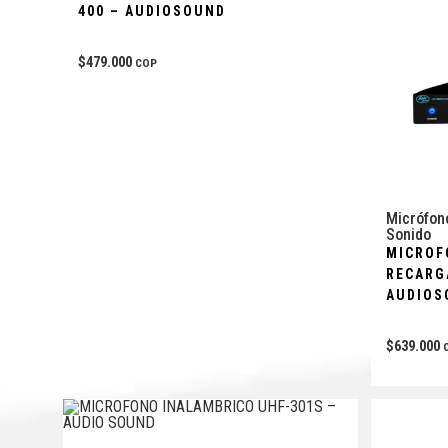
400 – AUDIOSOUND
$
479.000
COP
Micrófon
Sonido
MICROF
RECARG
AUDIOS
$
639.000