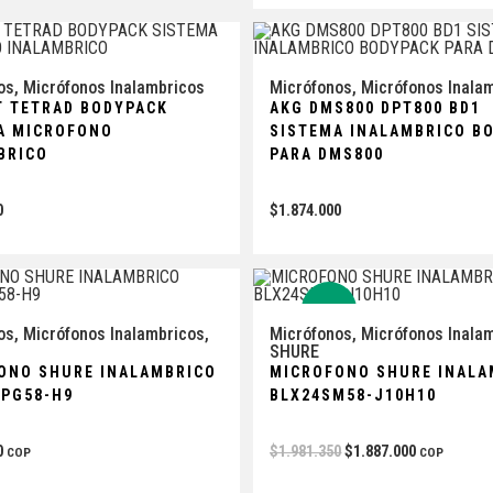
os
,
Micrófonos Inalambricos
Micrófonos
,
Micrófonos Inala
T TETRAD BODYPACK
AKG DMS800 DPT800 BD1
A MICROFONO
SISTEMA INALAMBRICO B
BRICO
PARA DMS800
0
$
1.874.000
-5%
os
,
Micrófonos Inalambricos
,
Micrófonos
,
Micrófonos Inala
SHURE
ONO SHURE INALAMBRICO
MICROFONO SHURE INALA
/PG58-H9
BLX24SM58-J10H10
0
$
1.981.350
$
1.887.000
COP
COP