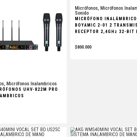
Micrófonos
,
Micrófonos Inala
Sonido
MICRÓFONO INALÁMBRIC
BOYAMIC 2-01 2 TRANSMI
RECEPTOR 2,4GHz 32-BIT
$
800.000
os
,
Micrófonos Inalambricos
CRÓFONOS UHV-822M PRO
LAMBRICOS