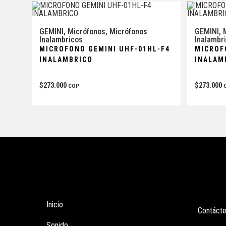
GEMINI
,
Micrófonos
,
Micrófonos
GEMINI
,
Inalambricos
Inalambr
MICROFONO GEMINI UHF-01HL-F4
MICROF
INALAMBRICO
INALAM
$
273.000
$
273.000
COP
Tienda
Enla
Inicio
Contáct
Sonido