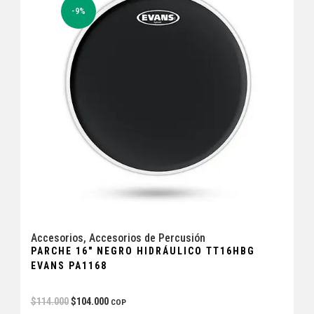
-9%
Accesorios
,
Accesorios de Percusión
PARCHE 16″ NEGRO HIDRÁULICO TT16HBG
EVANS PA1168
$
114.000
$
104.000
COP