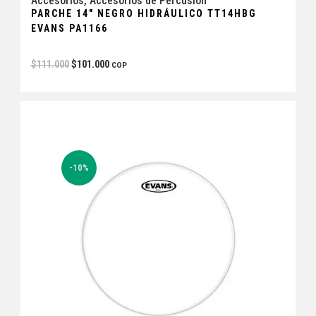
Accesorios
,
Accesorios de Percusión
PARCHE 14″ NEGRO HIDRÁULICO TT14HBG
EVANS PA1166
$
111.000
$
101.000
COP
-10%