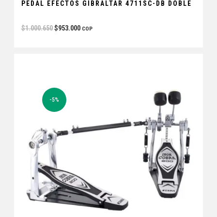
PEDAL EFECTOS GIBRALTAR 4711SC-DB DOBLE
$
1.000.650
$
953.000
COP
-5%