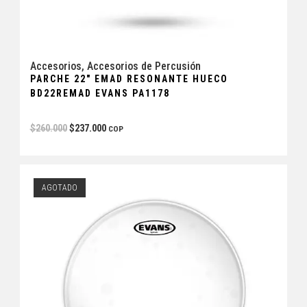
Accesorios
,
Accesorios de Percusión
PARCHE 22″ EMAD RESONANTE HUECO
BD22REMAD EVANS PA1178
$
260.000
$
237.000
COP
AGOTADO