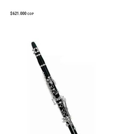
$
621.000
COP