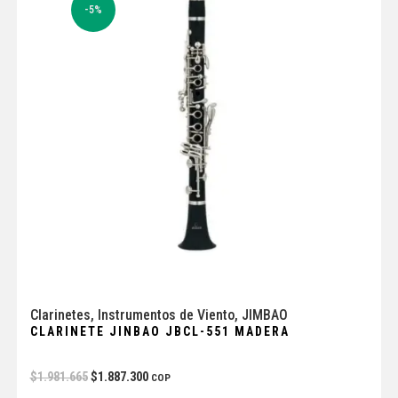
-5%
Clarinetes
,
Instrumentos de Viento
,
JIMBAO
CLARINETE JINBAO JBCL-551 MADERA
$
1.981.665
$
1.887.300
COP