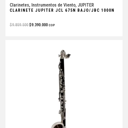
Clarinetes
,
Instrumentos de Viento
,
JUPITER
CLARINETE JUPITER JCL 675N BAJO/JBC 1000N
$
9.859.500
$
9.390.000
COP