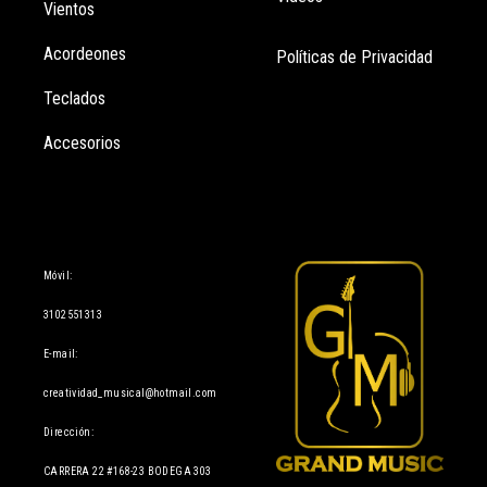
Vientos
Acordeones
Políticas de Privacidad
Teclados
Accesorios
Información
Móvil:
3102551313
E-mail:
creatividad_musical@hotmail.com
Dirección:
CARRERA 22 #168-23 BODEGA 303