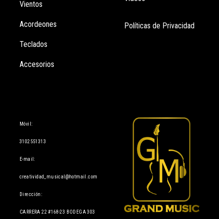
Vientos
Acordeones
Políticas de Privacidad
Teclados
Accesorios
Información
Móvil:
3102551313
E-mail:
creatividad_musical@hotmail.com
Dirección:
CARRERA 22 #168-23 BODEGA 303