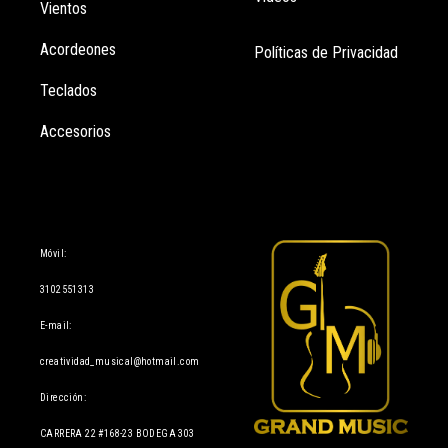
Vientos
Acordeones
Políticas de Privacidad
Teclados
Accesorios
Información
Móvil:
3102551313
E-mail:
creatividad_musical@hotmail.com
Dirección:
CARRERA 22 #168-23 BODEGA 303