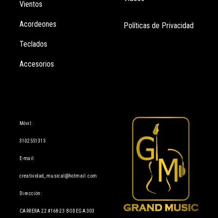
Vientos
Acordeones
Políticas de Privacidad
Teclados
Accesorios
Información
Móvil:
3102551313
E-mail:
creatividad_musical@hotmail.com
Dirección:
CARRERA 22 #168-23 BODEGA 303