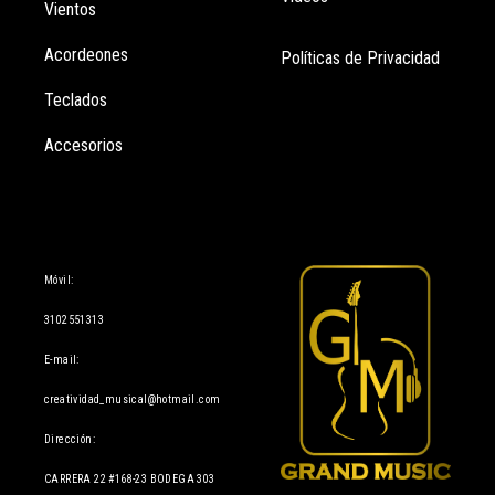
Vientos
Acordeones
Políticas de Privacidad
Teclados
Accesorios
Información
Móvil:
3102551313
E-mail:
creatividad_musical@hotmail.com
Dirección:
CARRERA 22 #168-23 BODEGA 303