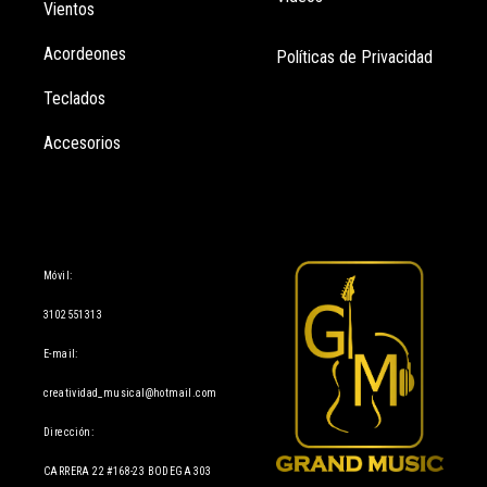
Vientos
Acordeones
Políticas de Privacidad
Teclados
Accesorios
Información
Móvil:
3102551313
E-mail:
creatividad_musical@hotmail.com
Dirección:
CARRERA 22 #168-23 BODEGA 303