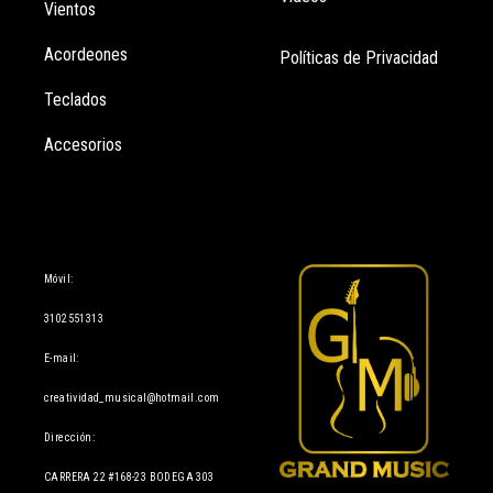
Vientos
Acordeones
Políticas de Privacidad
Teclados
Accesorios
Información
Móvil:
3102551313
E-mail:
creatividad_musical@hotmail.com
Dirección:
CARRERA 22 #168-23 BODEGA 303