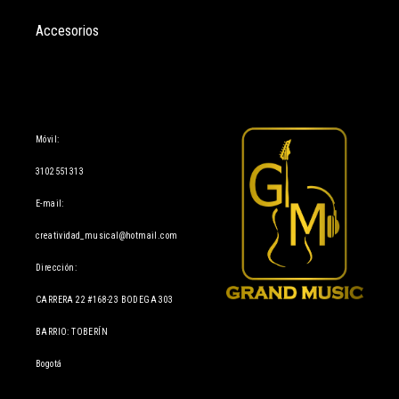
Accesorios
Información
Móvil:
3102551313
E-mail:
creatividad_musical@hotmail.com
Dirección:
CARRERA 22 #168-23 BODEGA 303
BARRIO: TOBERÍN
Bogotá