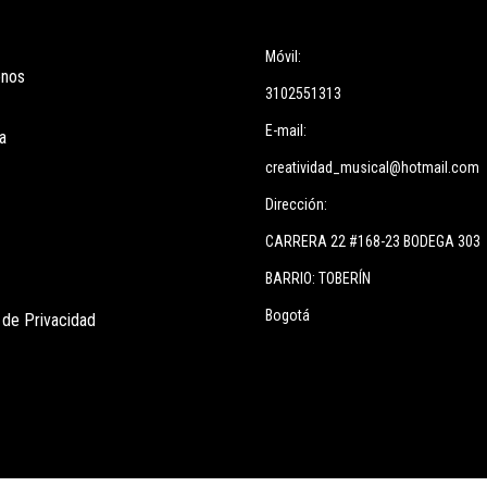
ces
Información
Móvil:
enos
3102551313
E-mail:
a
creatividad_musical@hotmail.com
Dirección:
CARRERA 22 #168-23 BODEGA 303
BARRIO: TOBERÍN
Bogotá
s de Privacidad