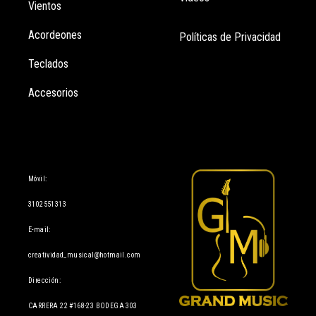
Vientos
Acordeones
Políticas de Privacidad
Teclados
Accesorios
Información
Móvil:
3102551313
E-mail:
creatividad_musical@hotmail.com
Dirección:
CARRERA 22 #168-23 BODEGA 303