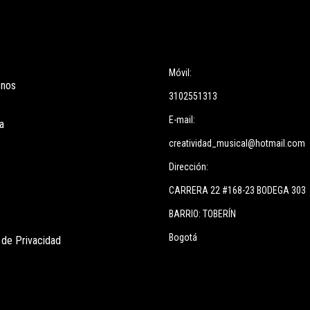
ces
Información
Móvil:
enos
3102551313
E-mail:
a
creatividad_musical@hotmail.com
Dirección:
CARRERA 22 #168-23 BODEGA 303
BARRIO: TOBERÍN
Bogotá
s de Privacidad