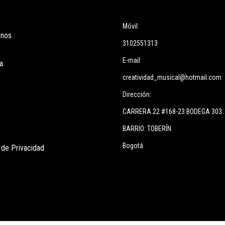
ces
Información
Móvil:
enos
3102551313
E-mail:
a
creatividad_musical@hotmail.com
Dirección:
CARRERA 22 #168-23 BODEGA 303
BARRIO: TOBERÍN
Bogotá
s de Privacidad