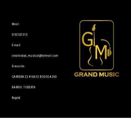
Información
Móvil:
3102551313
E-mail:
creatividad_musical@hotmail.com
Dirección:
CARRERA 22 #168-23 BODEGA 303
BARRIO: TOBERÍN
Bogotá