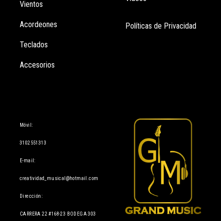
Vientos
Acordeones
Políticas de Privacidad
Teclados
Accesorios
Información
Móvil:
3102551313
E-mail:
creatividad_musical@hotmail.com
Dirección:
CARRERA 22 #168-23 BODEGA 303