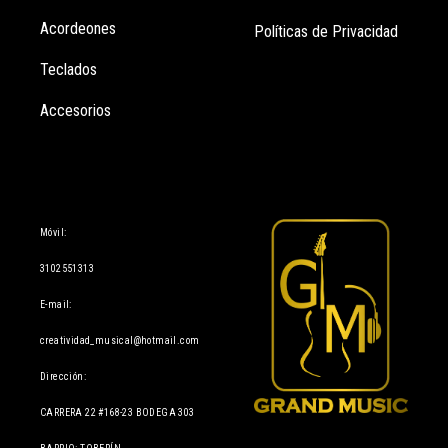
Acordeones
Políticas de Privacidad
Teclados
Accesorios
Información
Móvil:
3102551313
E-mail:
creatividad_musical@hotmail.com
Dirección:
CARRERA 22 #168-23 BODEGA 303