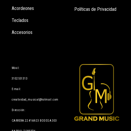
Acordeones
Políticas de Privacidad
Teclados
Accesorios
Información
Móvil:
3102551313
E-mail:
creatividad_musical@hotmail.com
Dirección:
CARRERA 22 #168-23 BODEGA 303