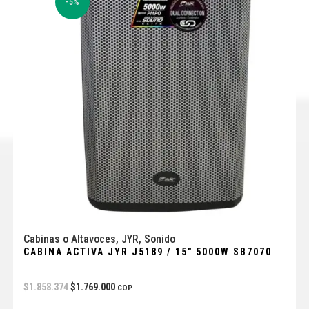
-5%
Cabinas o Altavoces
,
JYR
,
Sonido
CABINA ACTIVA JYR J5189 / 15″ 5000W SB7070
$
1.858.374
$
1.769.000
COP