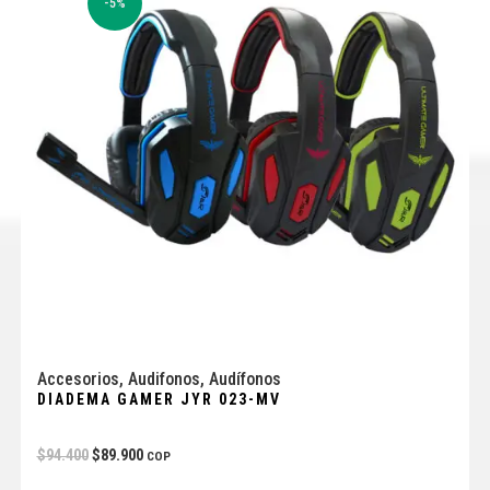
-5%
Accesorios
,
Audifonos
,
Audífonos
DIADEMA GAMER JYR 023-MV
$
94.400
$
89.900
COP