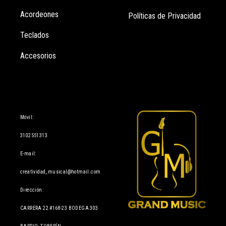
Acordeones
Políticas de Privacidad
Teclados
Accesorios
Información
Móvil:
3102551313
E-mail:
creatividad_musical@hotmail.com
Dirección:
CARRERA 22 #168-23 BODEGA 303