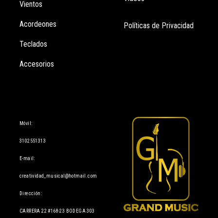
Vientos
Acordeones
Políticas de Privacidad
Teclados
Accesorios
Información
Móvil:
3102551313
E-mail:
creatividad_musical@hotmail.com
Dirección:
CARRERA 22 #168-23 BODEGA 303