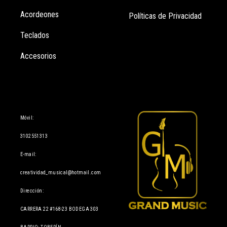
Acordeones
Políticas de Privacidad
Teclados
Accesorios
Información
Móvil:
3102551313
E-mail:
creatividad_musical@hotmail.com
Dirección:
CARRERA 22 #168-23 BODEGA 303