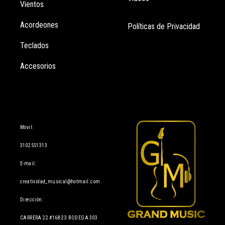
Vientos
Acordeones
Políticas de Privacidad
Teclados
Accesorios
Información
Móvil:
3102551313
E-mail:
creatividad_musical@hotmail.com
Dirección:
CARRERA 22 #168-23 BODEGA 303