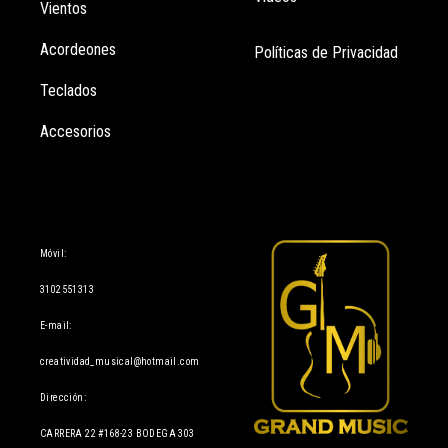
Vientos
Acordeones
Políticas de Privacidad
Teclados
Accesorios
Información
Móvil:
3102551313
E-mail:
creatividad_musical@hotmail.com
Dirección:
CARRERA 22 #168-23 BODEGA 303