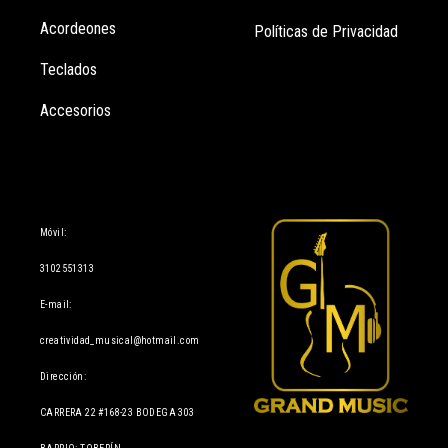
Acordeones
Políticas de Privacidad
Teclados
Accesorios
Información
Móvil:
3102551313
E-mail:
creatividad_musical@hotmail.com
Dirección:
CARRERA 22 #168-23 BODEGA 303