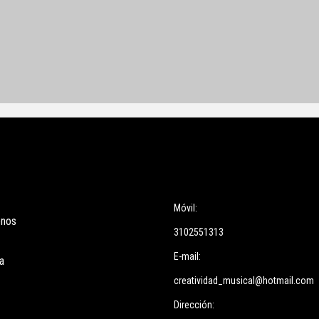
ces
Información
Móvil:
enos
3102551313
E-mail:
a
creatividad_musical@hotmail.com
Dirección: