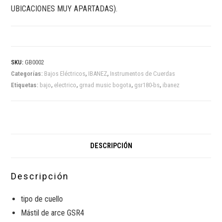
UBICACIONES MUY APARTADAS).
SKU:
GB0002
Categorías:
Bajos Eléctricos
,
IBANEZ
,
Instrumentos de Cuerdas
Etiquetas:
bajo
,
electrico
,
grnad music bogota
,
gsr180-bs
,
ibanez
DESCRIPCIÓN
Descripción
tipo de cuello
Mástil de
arce
GSR4