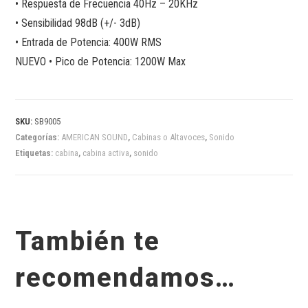
• Respuesta de Frecuencia 40Hz – 20KHz
• Sensibilidad 98dB (+/- 3dB)
• Entrada de Potencia: 400W RMS
NUEVO • Pico de Potencia: 1200W Max
SKU:
SB9005
Categorías:
AMERICAN SOUND
,
Cabinas o Altavoces
,
Sonido
Etiquetas:
cabina
,
cabina activa
,
sonido
También te
recomendamos…