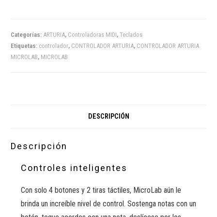
Categorías:
ARTURIA
,
Controladoras MIDI
,
Teclados
Etiquetas:
controlador
,
CONTROLADOR ARTURIA
,
CONTROLADOR ARTURIA
MICROLAB
,
MICROLAB
DESCRIPCIÓN
Descripción
Controles inteligentes
Con solo 4 botones y 2 tiras táctiles, MicroLab aún le
brinda un increíble nivel de control. Sostenga notas con un