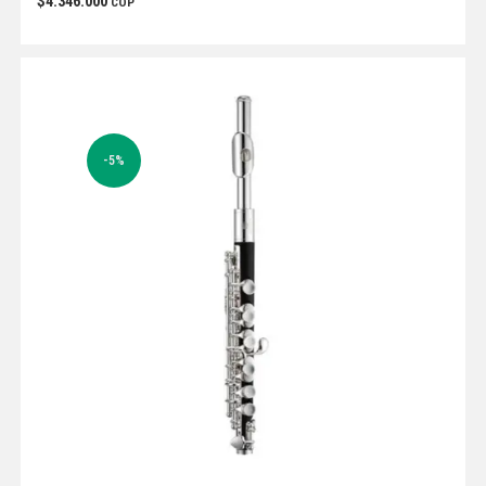
$
4.346.000
COP
-5%