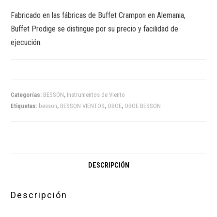
Fabricado en las fábricas de Buffet Crampon en Alemania,
Buffet Prodige se distingue por su precio y facilidad de
ejecución.
Categorías:
BESSON
,
Instrumentos de Viento
Etiquetas:
besson
,
BESSON VIENTOS
,
OBOE
,
OBOE BESSON
DESCRIPCIÓN
Descripción