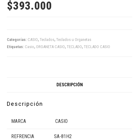
$
393.000
Categorías:
CASIO
,
Teclados
,
Teclados u Organetas
Etiquetas:
Casio
,
ORGANETA CASIO
,
TECLADO
,
TECLADO CASIO
DESCRIPCIÓN
Descripción
MARCA
CASIO
REFRENCIA
SA-81H2