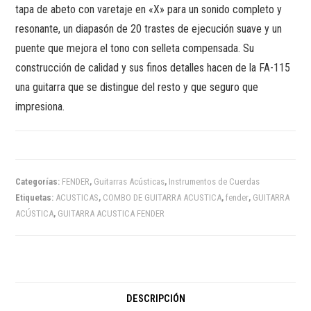
tapa de abeto con varetaje en «X» para un sonido completo y
resonante, un diapasón de 20 trastes de ejecución suave y un
puente que mejora el tono con selleta compensada. Su
construcción de calidad y sus finos detalles hacen de la FA-115
una guitarra que se distingue del resto y que seguro que
impresiona.
Categorías:
FENDER
,
Guitarras Acústicas
,
Instrumentos de Cuerdas
Etiquetas:
ACUSTICAS
,
COMBO DE GUITARRA ACUSTICA
,
fender
,
GUITARRA
ACÚSTICA
,
GUITARRA ACUSTICA FENDER
DESCRIPCIÓN