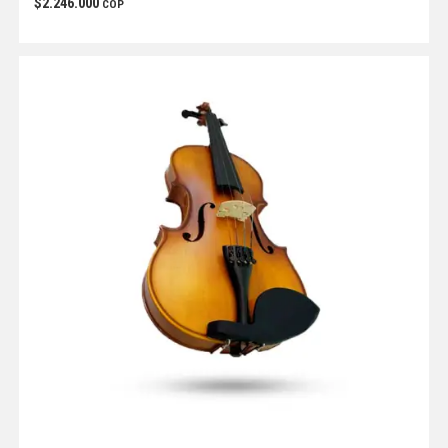
$
2.246.000
COP