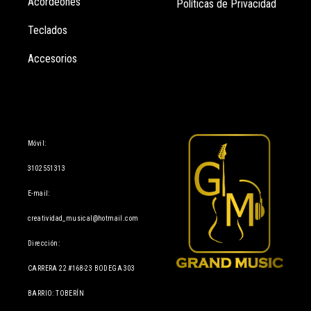
Acordeones
Políticas de Privacidad
Teclados
Accesorios
Información
Móvil:
3102551313
E-mail:
creatividad_musical@hotmail.com
Dirección:
CARRERA 22 #168-23 BODEGA 303
BARRIO: TOBERÍN