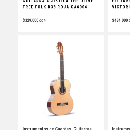
GUITARRA ACÚSTICA THE OLIVE
GUITAR
TREE FOLK D38 ROJA GA6004
VICTOR
$
329.000
$
434.000
COP
Instrumentos de Cuerdas
,
Guitarras
Instrume