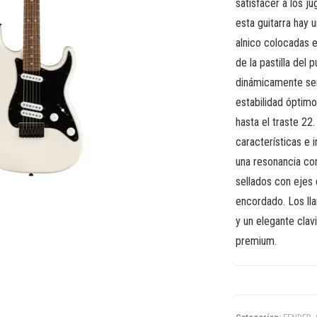
satisfacer a los j
esta guitarra hay 
alnico colocadas e
de la pastilla del
dinámicamente sens
estabilidad óptimo
hasta el traste 22
características e 
una resonancia cor
sellados con ejes 
encordado. Los lla
y un elegante clav
premium.