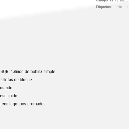
Categorías:
FENDER
,
Etiquetas:
domicilios
r SQR ™ alnico de bobina simple
 silletas de bloque
tostado
 esculpido
o con logotipos cromados