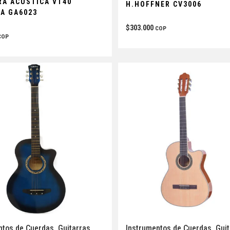
RA ACÚSTICA VT40
H.HOFFNER CV3006
IA GA6023
$
303.000
COP
COP
Instrumentos de Cuerdas
,
Gui
ntos de Cuerdas
,
Guitarras