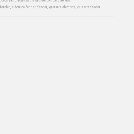
Guitarras Eléctricas
,
Instrumentos de Cuerdas
 fender
,
eléctrica fender
,
fender
,
guitarra electrica
,
guitarra fender