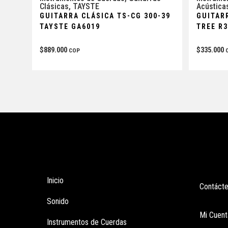
Clásicas
,
TAYSTE
Acústica
GUITARRA CLÁSICA TS-CG 300-39
GUITAR
TAYSTE GA6019
TREE R
$
889.000
$
335.000
COP
Tienda
Enla
Inicio
Contáct
Sonido
Mi Cuent
Instrumentos de Cuerdas