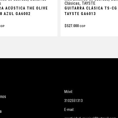
Clásicas
,
TAYSTE
s
GUITARRA CLÁSICA TS-CG
RA ACÚSTICA THE OLIVE
TAYSTE GA6013
38 AZUL GA6002
$
527.000
COP
COP
ces
Información
Móvil:
enos
3102551313
E-mail:
a