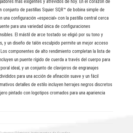
ugadores más exigentes y atrevidos de hoy. En el corazón de
un conjunto de pastillas Squier SQR™ de bobina simple de
n una configuración «especial» con la pastilla central cerca
 puente para una variedad única de configuraciones
ibles. El mástil de arce tostado se eligió por su tono y
s, y un diseño de talón esculpido permite un mejor acceso
. Los componentes de alto rendimiento completan la lista de
incluyen un puente rígido de cuerda a través del cuerpo para
poral ideal, y un conjunto de clavijeros de engranajes
divididos para una acción de afinación suave y un fácil
mativos detalles de estilo incluyen herrajes negros discretos
ijero pintado con logotipos cromados para una apariencia