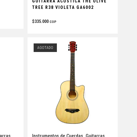
GUITARRA ACÚSTICA THE OLIVE
TREE R38 VIOLETA GA6002
$
335.000
COP
AGOTADO
tarras
Instrumentos de Cuerdas
,
Guitarras