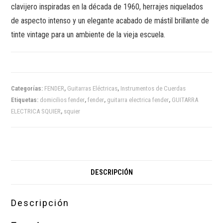
clavijero inspiradas en la década de 1960, herrajes niquelados
de aspecto intenso y un elegante acabado de mástil brillante de
tinte vintage para un ambiente de la vieja escuela.
Categorías:
FENDER
,
Guitarras Eléctricas
,
Instrumentos de Cuerdas
Etiquetas:
domicilios fender
,
fender
,
guitarra electrica fender
,
GUITARRA
ELECTRICA SQUIER
,
squier
DESCRIPCIÓN
Descripción