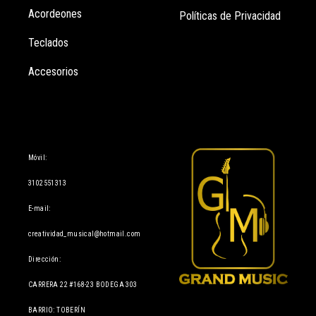
Acordeones
Políticas de Privacidad
Teclados
Accesorios
Información
Móvil:
3102551313
E-mail:
creatividad_musical@hotmail.com
Dirección:
CARRERA 22 #168-23 BODEGA 303
BARRIO: TOBERÍN