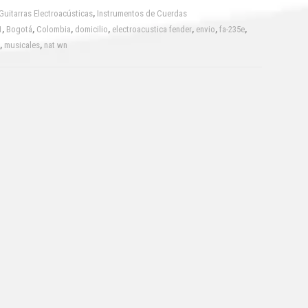
Guitarras Electroacústicas
,
Instrumentos de Cuerdas
1
,
Bogotá
,
Colombia
,
domicilio
,
electroacustica fender
,
envio
,
fa-235e
,
,
musicales
,
nat wn