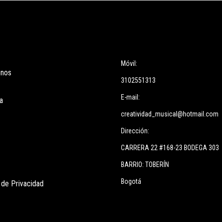
ces
Información
Móvil:
enos
3102551313
E-mail:
a
creatividad_musical@hotmail.com
Dirección:
CARRERA 22 #168-23 BODEGA 303
BARRIO: TOBERÍN
Bogotá
s de Privacidad