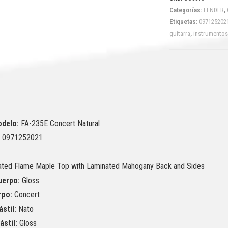
Categorías:
FENDER
,
Etiquetas:
097125202
guitarra
,
instrumentos
delo:
FA-235E Concert Natural
:
0971252021
ated Flame Maple Top with Laminated Mahogany Back and Sides
uerpo:
Gloss
rpo:
Concert
ástil:
Nato
stil:
Gloss