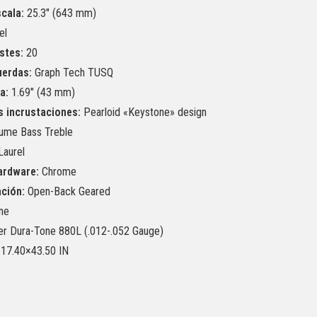
cala:
25.3″ (643 mm)
el
stes:
20
uerdas:
Graph Tech TUSQ
a:
1.69″ (43 mm)
s incrustaciones:
Pearloid «Keystone» design
ume Bass Treble
Laurel
ardware:
Chrome
ación:
Open-Back Geared
ne
r Dura-Tone 880L (.012-.052 Gauge)
17.40×43.50 IN