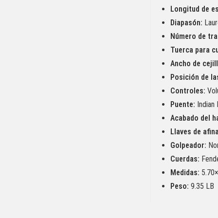
Longitud de es
Diapasón:
Laur
Número de tra
Tuerca para c
Ancho de cejill
Posición de la
Controles:
Vol
Puente:
Indian 
Acabado del h
Llaves de afin
Golpeador:
No
Cuerdas:
Fende
Medidas:
5.70×
Peso:
9.35 LB