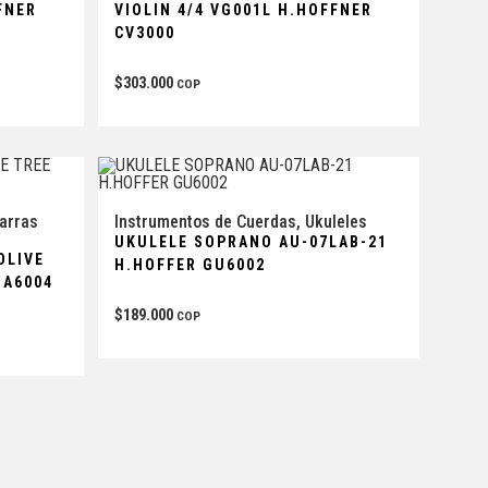
FNER
VIOLIN 4/4 VG001L H.HOFFNER
CV3000
$
303.000
COP
tarras
Instrumentos de Cuerdas
,
Ukuleles
UKULELE SOPRANO AU-07LAB-21
OLIVE
H.HOFFER GU6002
GA6004
$
189.000
COP