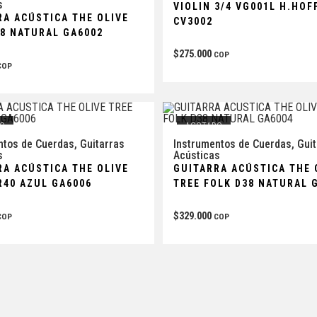
s
VIOLIN 3/4 VG001L H.HOF
RA ACÚSTICA THE OLIVE
CV3002
38 NATURAL GA6002
$
275.000
COP
COP
O
AGOTADO
ntos de Cuerdas
,
Guitarras
Instrumentos de Cuerdas
,
Gui
s
Acústicas
RA ACÚSTICA THE OLIVE
GUITARRA ACÚSTICA THE 
R40 AZUL GA6006
TREE FOLK D38 NATURAL 
$
329.000
COP
COP