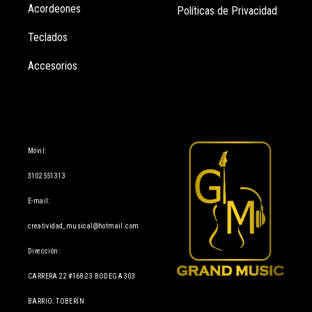
Acordeones
Políticas de Privacidad
Teclados
Accesorios
Información
Móvil:
3102551313
E-mail:
creatividad_musical@hotmail.com
Dirección:
CARRERA 22 #168-23 BODEGA 303
BARRIO: TOBERÍN