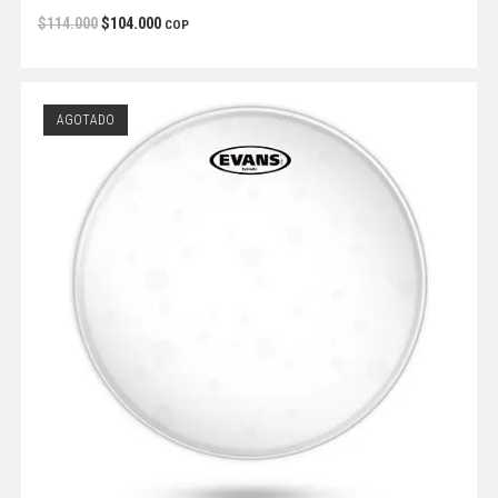
$
114.000
$
104.000
COP
AGOTADO