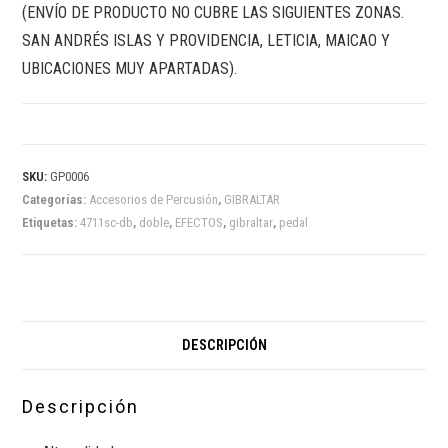
(ENVÍO DE PRODUCTO NO CUBRE LAS SIGUIENTES ZONAS.
SAN ANDRÉS ISLAS Y PROVIDENCIA, LETICIA, MAICAO Y
UBICACIONES MUY APARTADAS).
SKU:
GP0006
Categorías:
Accesorios de Percusión
,
GIBRALTAR
Etiquetas:
4711sc-db
,
doble
,
EFECTOS
,
gibraltar
,
pedal
DESCRIPCIÓN
Descripción