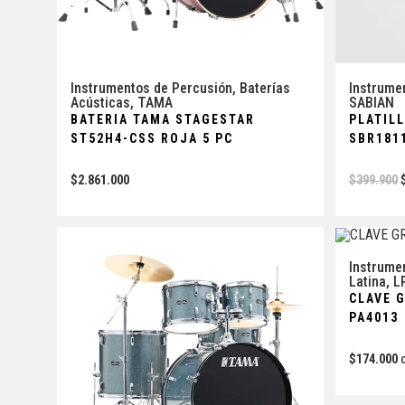
Instrumentos de Percusión
,
Baterías
Instrume
Acústicas
,
TAMA
SABIAN
BATERIA TAMA STAGESTAR
PLATIL
ST52H4-CSS ROJA 5 PC
SBR1811
$
2.861.000
$
399.900
Instrume
Latina
,
L
CLAVE 
PA4013
$
174.000