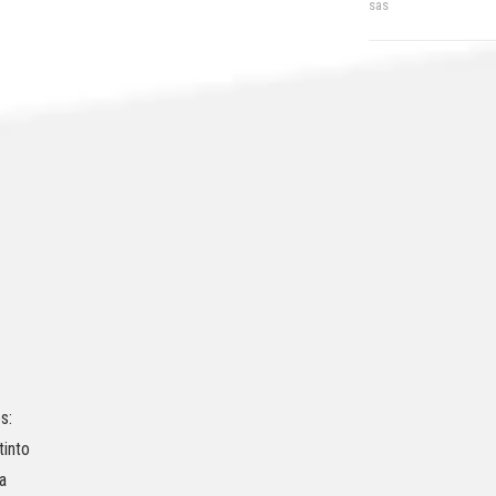
sas
s:
tinto
a