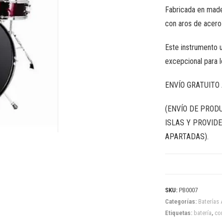
Fabricada en made
con aros de acero
Este instrumento u
excepcional para 
ENVÍO GRATUITO 
(ENVÍO DE PROD
ISLAS Y PROVIDE
APARTADAS).
SKU:
PB0007
Categorías:
Baterías 
Etiquetas:
batería
,
co