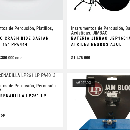
ntos de Percusión
,
Platillos
,
Instrumentos de Percusión
,
Ba
Acústicas
,
JIMBAO
LO CRASH RIDE SABIAN
BATERIA JINBAO JBP1601
 18″ PP6444
ATRILES NEGROS AZUL
$
380.000
$
1.475.000
COP
AGOTADO
ntos de Percusión
,
Percusión
P
GRENADILLA LP261 LP
COP