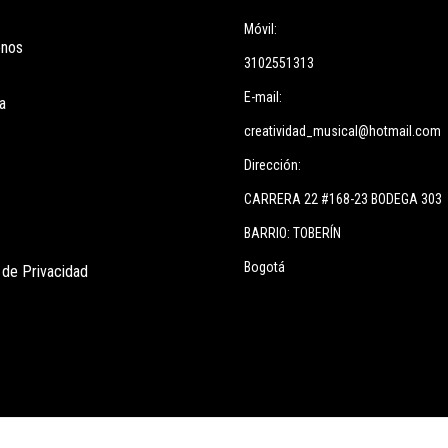
Móvil:
enos
3102551313
E-mail:
a
creatividad_musical@hotmail.com
Dirección:
CARRERA 22 #168-23 BODEGA 303
BARRIO: TOBERÍN
Bogotá
s de Privacidad