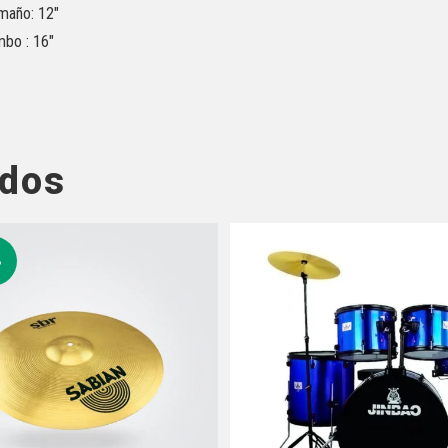
maño: 12″
bo : 16″
ados
%