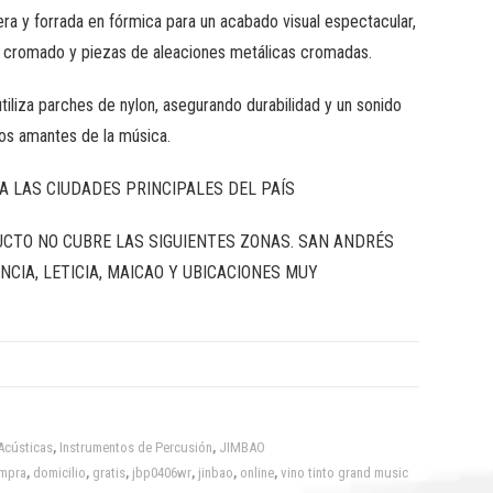
ra y forrada en fórmica para un acabado visual espectacular,
 cromado y piezas de aleaciones metálicas cromadas.
tiliza parches de nylon, asegurando durabilidad y un sonido
los amantes de la música.
A LAS CIUDADES PRINCIPALES DEL PAÍS
UCTO NO CUBRE LAS SIGUIENTES ZONAS. SAN ANDRÉS
NCIA, LETICIA, MAICAO Y UBICACIONES MUY
Acústicas
,
Instrumentos de Percusión
,
JIMBAO
mpra
,
domicilio
,
gratis
,
jbp0406wr
,
jinbao
,
online
,
vino tinto grand music