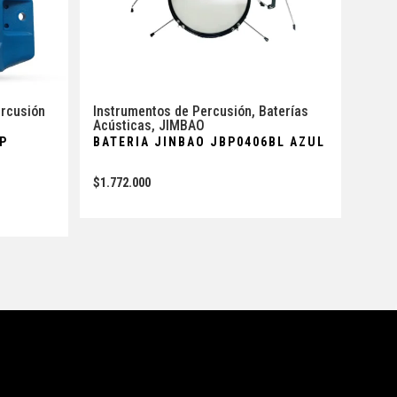
rcusión
Instrumentos de Percusión
,
Baterías
Acústicas
,
JIMBAO
LP
BATERIA JINBAO JBP0406BL AZUL
$
1.772.000