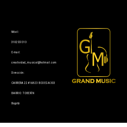
Información
Móvil:
3102551313
E-mail:
creatividad_musical@hotmail.com
Dirección:
CARRERA 22 #168-23 BODEGA 303
BARRIO: TOBERÍN
Bogotá