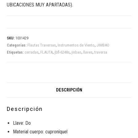
UBICACIONES MUY APARTADAS).
SKU:
1031429
Categorías:
Flautas Traversas
,
Instrumentos de Viento
,
JIMBAO
Etiquetas:
cerradas
,
FLAUTA
,
jbfl-6248s
,
jinbao
,
llaves
,
traversa
DESCRIPCIÓN
Descripción
Llave: Do
Material cuerpo: cuproníquel