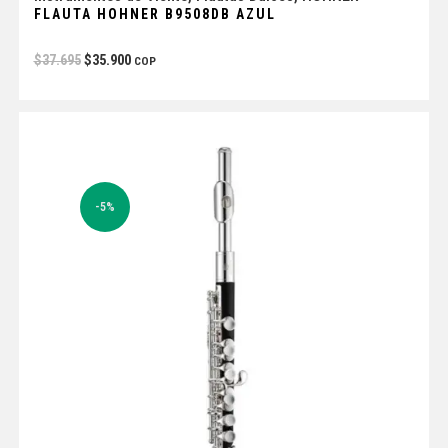
FLAUTA HOHNER B9508DB AZUL
$
37.695
$
35.900
COP
-5%