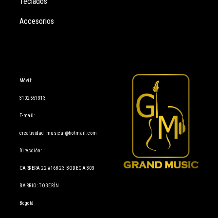
Teclados
Accesorios
Información
Móvil:
3102551313
E-mail:
creatividad_musical@hotmail.com
Dirección:
CARRERA 22 #168-23 BODEGA 303
BARRIO: TOBERÍN
Bogotá