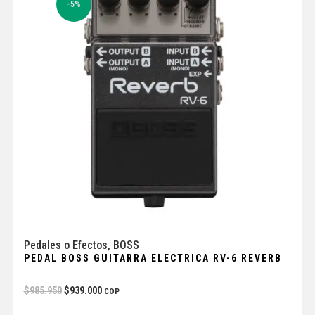
-5%
Pedales o Efectos
,
BOSS
PEDAL BOSS GUITARRA ELECTRICA RV-6 REVERB
$
985.950
$
939.000
COP