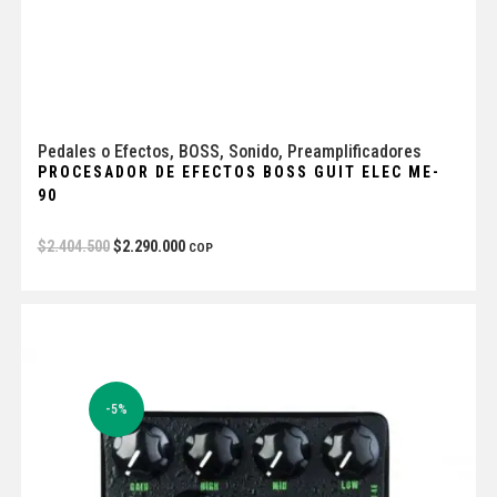
Pedales o Efectos
,
BOSS
,
Sonido
,
Preamplificadores
PROCESADOR DE EFECTOS BOSS GUIT ELEC ME-
90
$
2.404.500
$
2.290.000
COP
-5%