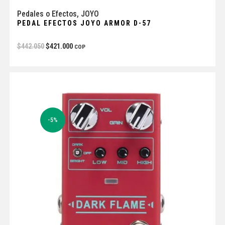
Pedales o Efectos
,
JOYO
PEDAL EFECTOS JOYO ARMOR D-57
$
442.050
$
421.000
COP
-5%