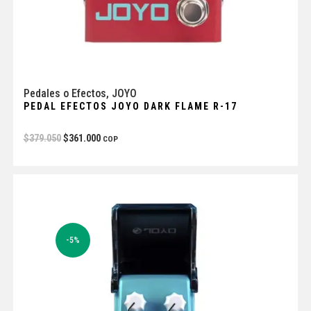
Pedales o Efectos
,
JOYO
PEDAL EFECTOS JOYO DARK FLAME R-17
$
379.050
$
361.000
COP
-5%