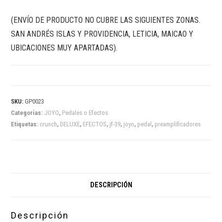
(ENVÍO DE PRODUCTO NO CUBRE LAS SIGUIENTES ZONAS.
SAN ANDRÉS ISLAS Y PROVIDENCIA, LETICIA, MAICAO Y
UBICACIONES MUY APARTADAS).
SKU:
GP0023
Categorías:
JOYO
,
Pedales o Efectos
Etiquetas:
crunch
,
DELUXE
,
EFECTOS
,
jf-39
,
joyo
,
pedal
,
preamplificadores
DESCRIPCIÓN
Descripción