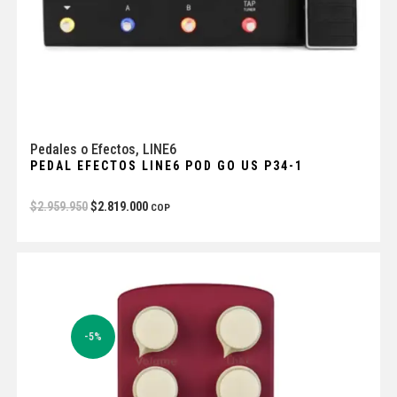
Pedales o Efectos
,
LINE6
PEDAL EFECTOS LINE6 POD GO US P34-1
$
2.959.950
$
2.819.000
COP
-5%