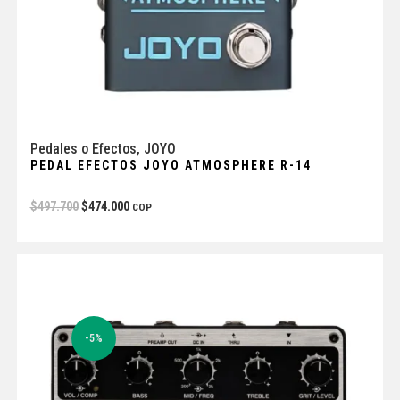
Pedales o Efectos
,
JOYO
PEDAL EFECTOS JOYO ATMOSPHERE R-14
$
497.700
$
474.000
COP
-5%