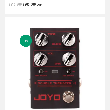
$
216.300
$
206.000
COP
-5%