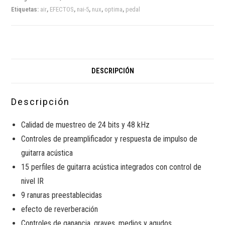
Etiquetas:
air
,
EFECTOS
,
nai-5
,
nux
,
optima
,
pedal
DESCRIPCIÓN
Descripción
Calidad de muestreo de 24 bits y 48 kHz
Controles de preamplificador y respuesta de impulso de
guitarra acústica
15 perfiles de guitarra acústica integrados con control de
nivel IR
9 ranuras preestablecidas
efecto de reverberación
Controles de ganancia, graves, medios y agudos