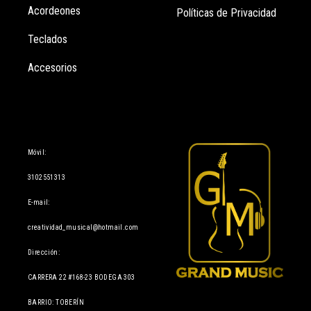
Acordeones
Políticas de Privacidad
Teclados
Accesorios
Información
Móvil:
3102551313
E-mail:
creatividad_musical@hotmail.com
Dirección:
CARRERA 22 #168-23 BODEGA 303
BARRIO: TOBERÍN