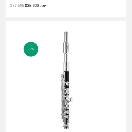
$
37.695
$
35.900
COP
-5%