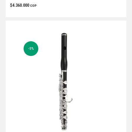
$
4.360.000
COP
-5%