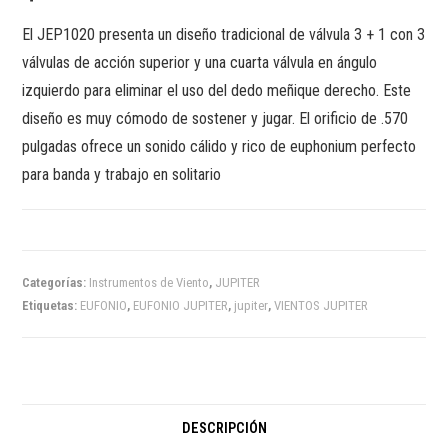
El JEP1020 presenta un diseño tradicional de válvula 3 + 1 con 3
válvulas de acción superior y una cuarta válvula en ángulo
izquierdo para eliminar el uso del dedo meñique derecho. Este
diseño es muy cómodo de sostener y jugar. El orificio de .570
pulgadas ofrece un sonido cálido y rico de euphonium perfecto
para banda y trabajo en solitario
Categorías:
Instrumentos de Viento
,
JUPITER
Etiquetas:
EUFONIO
,
EUFONIO JUPITER
,
jupiter
,
VIENTOS JUPITER
DESCRIPCIÓN