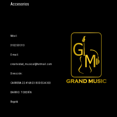
Accesorios
Información
Móvil:
3102551313
E-mail:
creatividad_musical@hotmail.com
Dirección:
CARRERA 22 #168-23 BODEGA 303
BARRIO: TOBERÍN
Bogotá