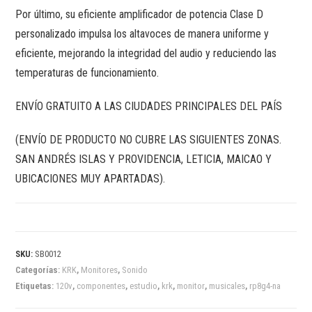
Por último, su eficiente amplificador de potencia Clase D
personalizado impulsa los altavoces de manera uniforme y
eficiente, mejorando la integridad del audio y reduciendo las
temperaturas de funcionamiento.
ENVÍO GRATUITO A LAS CIUDADES PRINCIPALES DEL PAÍS
(ENVÍO DE PRODUCTO NO CUBRE LAS SIGUIENTES ZONAS.
SAN ANDRÉS ISLAS Y PROVIDENCIA, LETICIA, MAICAO Y
UBICACIONES MUY APARTADAS).
SKU:
SB0012
Categorías:
KRK
,
Monitores
,
Sonido
Etiquetas:
120v
,
componentes
,
estudio
,
krk
,
monitor
,
musicales
,
rp8g4-na