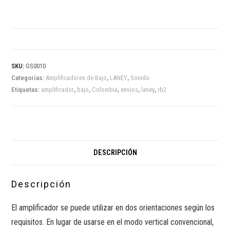
SKU:
GS0010
Categorías:
Amplificadores de Bajo
,
LANEY
,
Sonido
Etiquetas:
amplificador
,
bajo
,
Colombia
,
envios
,
laney
,
rb2
DESCRIPCIÓN
Descripción
El amplificador se puede utilizar en dos orientaciones según los
requisitos. En lugar de usarse en el modo vertical convencional,