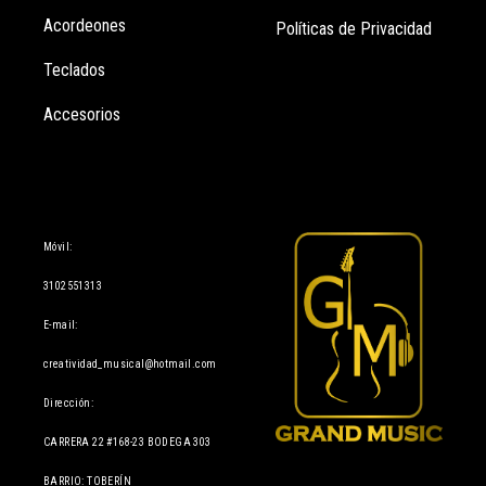
Acordeones
Políticas de Privacidad
Teclados
Accesorios
Información
Móvil:
3102551313
E-mail:
creatividad_musical@hotmail.com
Dirección:
CARRERA 22 #168-23 BODEGA 303
BARRIO: TOBERÍN