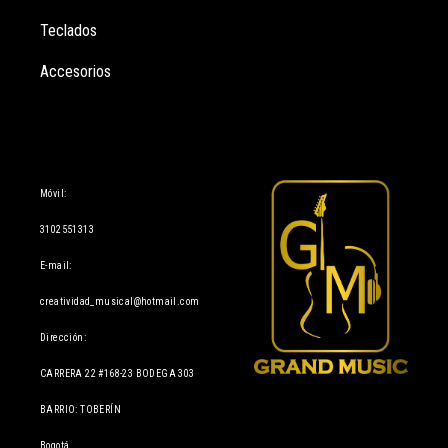
Teclados
Accesorios
Información
Móvil:
3102551313
E-mail:
creatividad_musical@hotmail.com
Dirección:
CARRERA 22 #168-23 BODEGA 303
BARRIO: TOBERÍN
Bogotá