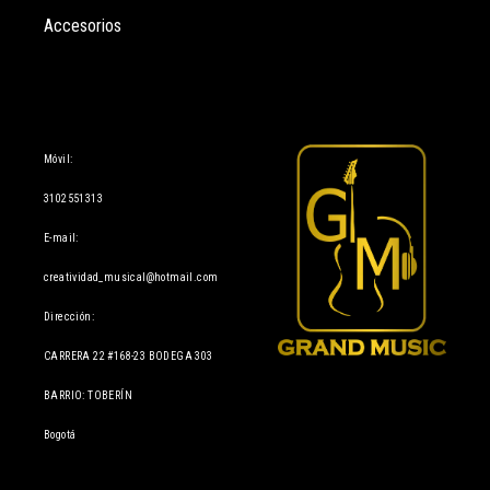
Accesorios
Información
Móvil:
3102551313
E-mail:
creatividad_musical@hotmail.com
Dirección:
CARRERA 22 #168-23 BODEGA 303
BARRIO: TOBERÍN
Bogotá